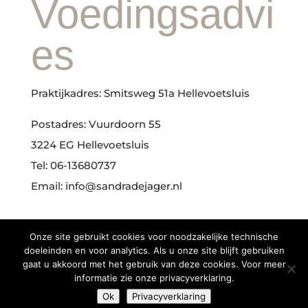
Voedingsadvi
es
Praktijkadres: Smitsweg 51a Hellevoetsluis
Postadres: Vuurdoorn 55
3224 EG Hellevoetsluis
Tel: 06-13680737
Email: info@sandradejager.nl
Onze site gebruikt cookies voor noodzakelijke technische
doeleinden en voor analytics. Als u onze site blijft gebruiken
gaat u akkoord met het gebruik van deze cookies. Voor meer
informatie zie onze privacyverklaring.
©2026
Design by Made by Marcia
Ok
Privacyverklaring