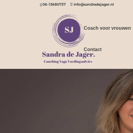
06-13680737
info@sandradejager.nl
Coach voor vrouwen
Contact