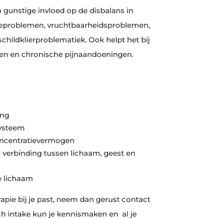
 gunstige invloed op de disbalans in
eproblemen, vruchtbaarheidsproblemen,
hildklierproblematiek. Ook helpt het bij
ten en chronische pijnaandoeningen.
ing
ysteem
oncentratievermogen
 verbinding tussen lichaam, geest en
je lichaam
rapie bij je past, neem dan gerust contact
sch intake kun je kennismaken en al je