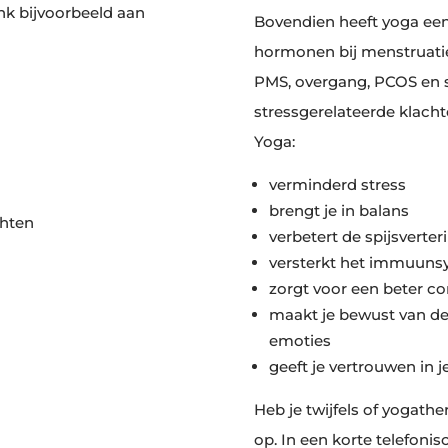
enk bijvoorbeeld aan
Bovendien heeft yoga een
hormonen bij menstruati
PMS, overgang, PCOS en sc
stressgerelateerde klach
Yoga:
verminderd stress
brengt je in balans
chten
verbetert de spijsverter
versterkt het immuuns
zorgt voor een beter c
maakt je bewust van de
emoties
geeft je vertrouwen in 
Heb je twijfels of yogathe
op. In een korte telefoni