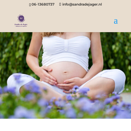
06-13680737
info@sandradejager.nl