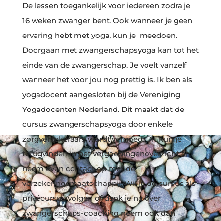
De lessen toegankelijk voor iedereen zodra je
16 weken zwanger bent. Ook wanneer je geen
ervaring hebt met yoga, kun je meedoen.
Doorgaan met zwangerschapsyoga kan tot het
einde van de zwangerschap. Je voelt vanzelf
wanneer het voor jou nog prettig is. Ik ben als
yogadocent aangesloten bij de Vereniging
Yogadocenten Nederland. Dit maakt dat de
cursus zwangerschapsyoga door enkele
zorgverzekeraars wordt vergoed. Dit kun je
terugvinden in het vergoedingenoverzicht of
neem even contact op met de
verzekeringsmaatschappij. Wil je de cursus als
privécursus volgen of denk je na over
zwangerschaps-coaching neem ook dan