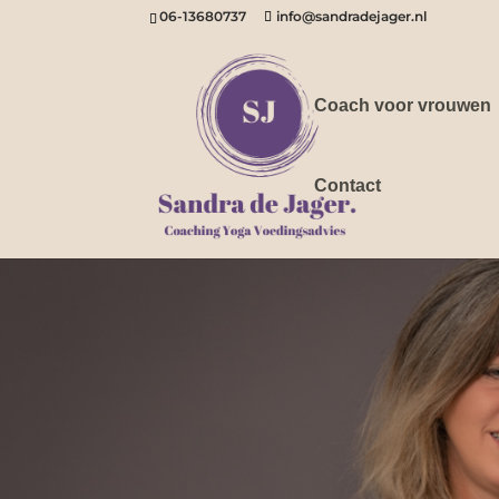
06-13680737
info@sandradejager.nl
Coach voor vrouwen
Contact